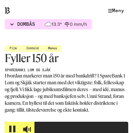
Meny
DOMBÅS
13.3°
0 mm/h
Film
Innhold
Manus
Fyller 150 år
SPAREBANK1 LOM OG SJÅK
Hvordan markerer man 150 år med bankdrift? I SpareBank 1
Lom og Skjåk starter man med det viktigste: folk, fellesskap
og fjell. Vi fikk lage jubileumsfilmen deres – med idé, manus
og produksjon – og med banksjefen selv, Unni Strand, foran
kamera. En hyllest til det som faktisk holder distriktene i
gang: tillit, tilstedeværelse og ekte kontakt.