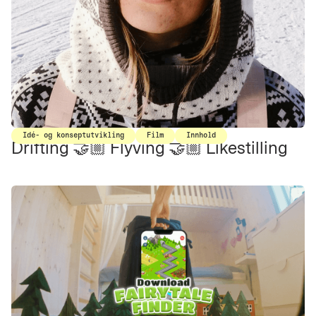
Idé- og konseptutvikling
Film
Innhold
Drifting 🤝🏼 Flyving 🤝🏼 Likestilling