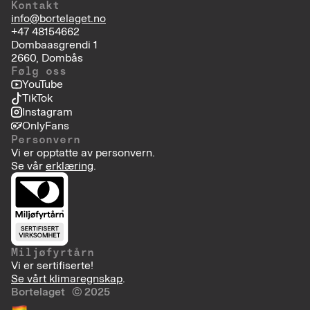
Kontakt
info@bortelaget.no
+47 48154662
Dombaasgrendi 1
2660, Dombås
Følg oss
YouTube
TikTok
Instagram
OnlyFans
Personvern
Vi er opptatte av personvern.
Se vår
erklæring
.
Miljøfyrtårn
Vi er sertifiserte!
Se vårt klimaregnskap
.
Bortelaget © 2025