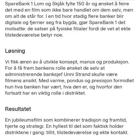
SpareBank 1 Lom og Skjåk fylte 150 år og ønsket å feire
det med en film som ikke bare handlet om dem selv, men
om alt de står for. I en tid hvor stadig flere banker blir
digitale og fjerner seg fra bygda, gjør SpareBank 1 det
motsatte: de satser på fysiske filialer fordi de vet at ekte
tilstedeværelse betyr noe.
Løsning
Vi fikk æren av å utvikle konsept, manus og produksjon.
For å få frem bankens rolle ønsket de selv at
administrerende banksjef Unni Strand skulle være
filmens ansikt. Med varme, pondus og presisjon formidlet
hun hva banken har vært, hva den er, og hvorfor den
fortsatt har en viktig rolle i distriktet.
Resultatet
En jubileumsfilm som kombinerer tradisjon og framtid,
hjerte og strategi. En hyllest til det som faktisk holder
distriktene i gang: tillit, tilstedeværelse og ekte kontakt.