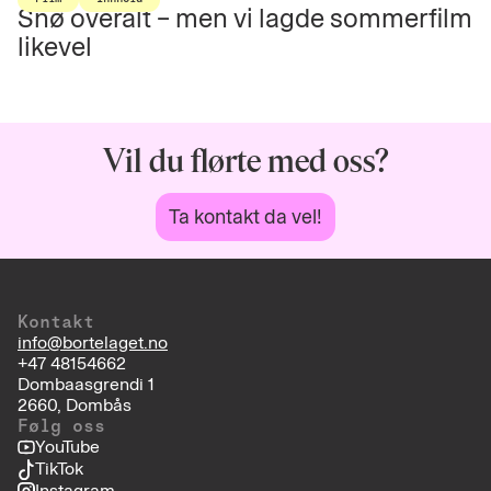
Snø overalt – men vi lagde sommerfilm
likevel
Vil du flørte med oss?
Ta kontakt da vel!
Kontakt
info@bortelaget.no
+47 48154662
Dombaasgrendi 1
2660, Dombås
Følg oss
YouTube
TikTok
Instagram