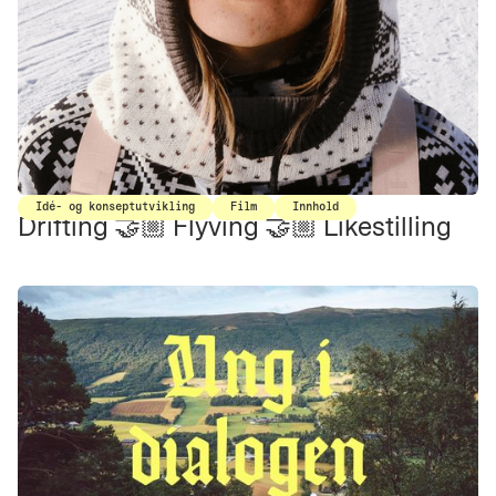
Idé- og konseptutvikling
Film
Innhold
Drifting 🤝🏼 Flyving 🤝🏼 Likestilling